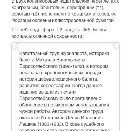
В двух коленкоровых издательских переплётах с
конгревным, блинтовым, серебряным (т.1),
золотым (т.2) тиснением по крышкам и корешку.
Форзацы оклеены иллюстрированной бумагой.
Т.1: неб. надр. форз. Т.2: надр. с. 355. Блоки
чистые, в отличной сохранности.
Капитальный труд журналиста, историка
балета Михаила Васильевича
Борисоглебского (1896-1942), в котором
показана в хронологическом порядке
история дореволюционного балета,
развитие хореографии. Когда данное
издание вышло из печати
Борисоглебскому было предъявлено
обвинение в незаконном использовании
чужой работы. Автором данного труда
оказался балетоман Денис Иванович
Лешков (1883-1933). В ходе судебного
разбирательства экспертиза установила,