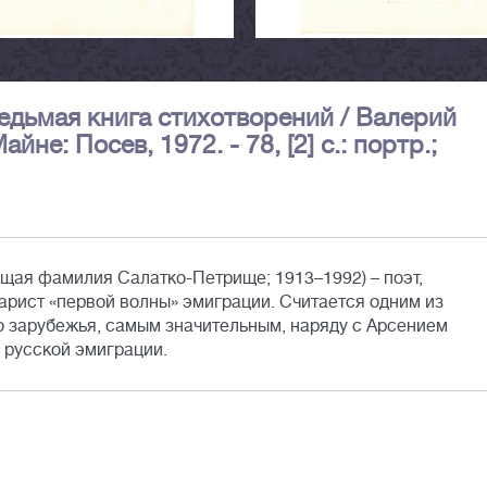
едьмая книга стихотворений / Валерий
е: Посев, 1972. - 78, [2] c.: портр.;
щая фамилия Салатко-Петрище; 1913–1992) – поэт,
арист «первой волны» эмиграции. Считается одним из
о зарубежья, самым значительным, наряду с Арсением
 русской эмиграции.