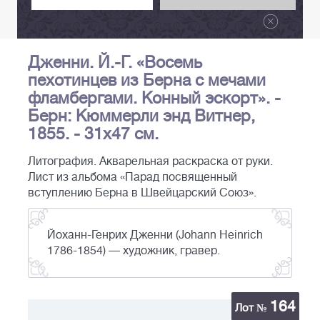
Дженни. Й.-Г. «Восемь
пехотинцев из Берна с мечами
фламбергами. Конный эскорт». -
Берн: Кюммерли энд Витнер,
1855. - 31х47 см.
Литография. Акварельная раскраска от руки.
Лист из альбома «Парад посвященный
вступлению Берна в Швейцарский Союз».
Йоханн-Генрих Дженни (Johann Heinrich
1786-1854) — художник, гравер.
164
Лот №