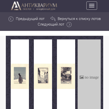
Toggle
navigation
Предыдущий лот
Вернуться к списку лотов
Следующий лот