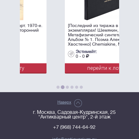
0-е.
[Последний из тиража в трех
ий
экземплярах! Шемякин, М.М.
Метафизический синтетизм.
Альбом № 1. Поэма Алексея
Хвостенко] Chemiakine, М.
Synthétisme ...
Эстимейт:
0 - 0
перейти к лоту
Наверх
г. Москва, Садовая-Кудринская, 25
"Антикварный центр", 2-й этаж
+7 (968) 744-64-92