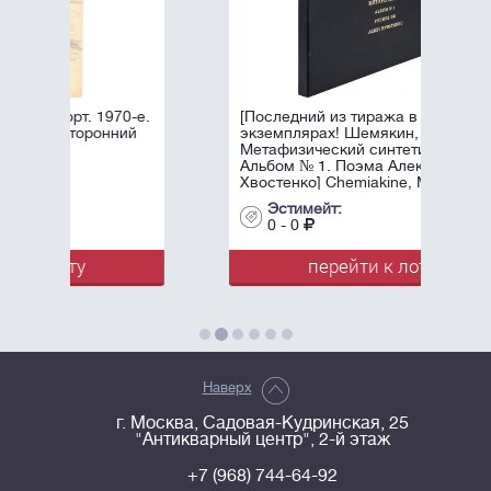
0-е.
[Последний из тиража в трех
ий
экземплярах! Шемякин, М.М.
Метафизический синтетизм.
Альбом № 1. Поэма Алексея
Хвостенко] Chemiakine, М.
Synthétisme ...
Эстимейт:
0 - 0
перейти к лоту
Наверх
г. Москва, Садовая-Кудринская, 25
"Антикварный центр", 2-й этаж
+7 (968) 744-64-92