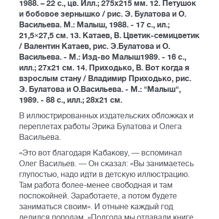
1988. – 22 с., цв. Илл.; 275х215 мм. 12. Петушок
и бобовое зернышко / рис. Э. Булатова и О.
Васильева. М.: Малыш, 1988. - 17 с., ил.;
21,5×27,5 см. 13. Катаев, В. Цветик-семицветик
/ Валентин Катаев, рис. Э.Булатова и О.
Васильева. - М.: Изд-во Малыш1989. - 16 с.,
илл.; 27х21 см. 14. Приходько, В. Вот когда я
взрослым стану / Владимир Приходько, рис.
Э. Булатова и О.Васильева. - М.: "Малыш",
1989. - 88 с., илл.; 28х21 см.
В иллюстрированных издательских обложках и
переплетах работы Эрика Булатова и Олега
Васильева.
«Это вот благодаря Кабакову, — вспоминал
Олег Васильев. — Он сказал: «Вы занимаетесь
глупостью, надо идти в детскую иллюстрацию.
Там работа более-менее свободная и там
поспокойней. Заработаете, а потом будете
заниматься своим». И отныне каждый год
делился пополам. «Полгода мы отдавали книге,