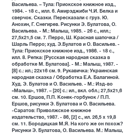
Васильева. – Тула: Приокское книжное изд.,
1984. - 18 с., илл. 6. Амирэджиби Ч.И. Белка и
сверчок. Сказки. Пересказали с груз. Ю.
Анохин, Г. Снегирев. Рисунки Э. Булатова, О.
Васильева. - М.: Малыш, 1985. - 26 с., илл.;
27,5х21,5 см. 7. Перро, Ш. Красная шапочка /
Шарль Перро; худ. Э.Булатов и О. Васильев. -
Тула: Приокское книжное изд., 1986. - 18 с.,
илл. 8. Репка: [Русская народная сказка в
обработке М. Булатова]. - М.: Малыш, 1987. -
[8] с.: ил.; 22х16 см. 9. Рукавичка: Украинская
народная сказка / Обработка Е.А. Балагиной.
Худ. Э. Булатов и О. Васильев. - М.: Изд-во
«Малыш», 1987. – [20] с.: ил., вкл. обл.; 27,5х21,6
см. 10. Ершов, П.П. Конек-горбунок / П.П.
Ершов, рисунки Э. Булатова и О. Васильева.
-Саратов: Приволжское книжное
издательство, 1987. - 86, [2] с., ил. 26,5 х 19,8
см. 11. Бородицкая М.Я. На кого же он похож?
Рисунки Э. Булатова, О. Васильева. М.: Малыш,