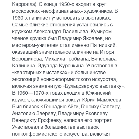
Кэрролла). С конца 1950-х входит в круг
московских «неофициальных» художников. В
1960-х начинает участвовать в выставках.
Самые близкие отношения установились с
кружком Александра Васильева. Кумиром
членов кружка был Владимир Яковлев, но
мастером-учителем стал именно Пятницкий,
оказавший значительное влияние на Игоря
Ворошилова, Михаила Гробмана, Вячеслава
Калинина, Эдуарда Курочкина. Участвовал в
«квартирных выставках» и большинстве
экспозиций нонконформистского искусства,
включая знаменитую «Бульдозерную выставку».
В 1960—1970-х годах входил в Южинский
кружок, сложившийся вокруг Юрия Мамлеева.
Был близок к Геннадию Айги, Генриху Сапгиру,
Анатолию Звереву, Владимиру Яковлеву,
Венедикту Ерофееву, написал его портрет.
Участвовал в большинстве выставок
нонконформистского искусства, включая