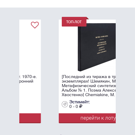
0-е.
[Последний из тиража в трех
ий
экземплярах! Шемякин, М.М.
Метафизический синтетизм.
Альбом № 1. Поэма Алексея
Хвостенко] Chemiakine, М.
Synthétisme ...
Эстимейт:
0 - 0
перейти к лоту