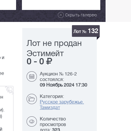
Скрыть галерею
132
Лот №
Лот не продан
Эстимейт
 и
0
-
0
ее
Аукцион № 126-2
состоялся:
09 Ноябрь 2024 17:30
Категория:
ин
Русское зарубежье.
Тамиздат
).
)
Количество
просмотров
й
лота:
323