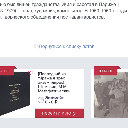
ию был лишен гражданства. Жил и работал в Париже. ||
-1979) — поэт, художник, композитор. В 1950-1960-е годы 
, творческого объединения пост-авангардистов.
Вернуться к списку лотов
Виктор Пивоваров,
Николай Попов, Илья
Кабаков, Ирина
Пивоварова, жена
Кабакова, Марианна
 №
Ребиндер. 1966.
Эстимейт:
Фотограф -
0 - 0
Владимир
Янкилевский. ...
у
перейти к лоту