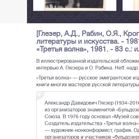
[Глезер, А.Д., Рабин, О.Я., Кр
литературы и искусства. - 19
«Третья волна», 1981. - 83 с.: и
В иллюстрированной издательской обложке
интервью А. Глезера и О. Рабина. Неб. надр. 
«Третья волна» — русское эмигрантское из
книги многих мастеров русской литературы
Александр Давидович Глезер (1934–2016)
из организаторов знаменитой «Бульдозе
Союза. В 1976 году основал «Музей со
Создатель издательства «Третья волна» 
— художник-нонконформист, график. Од
организаторов и участников «бульдозерн