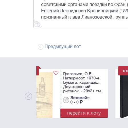
советскими органами поездки во Франц
Евгений Леонидович Кропивницкий (1893
признанный глава Лианозовской группы
Предыдущий лот
[Последний из
тиража в трех
экземплярах!
Шемякин, М.М.
Метафизический
синтетизм. Альбом
Эстимейт:
1. Поэма Алексея
0 - 0
Хвостенко]
Chemiakine, М.
перейти к лот
Synthétisme ...