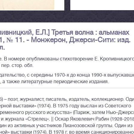
опивницкий, Е.Л.] Третья волна : альманах
81, № 11. - Монжерон, Джерси-Сити: изд.
л.
. В номере опубликованы стихотворение Е. Кропивницкого
пер. стор. обл.
дательство, с середины 1970-х до конца 1990-х выпускавш
, а также литературные периодические издания.
 – поэт, журналист, писатель, издатель, коллекционер. Од
рной выставки» (1974). В 1975 году выслан из Советского
временного русского искусства» (Париж, затем Нью–Джерси
и журнала «Стрелец». || Оскар Яковлевич Рабин (1928-2018
ин из активных участников Лианозовской группы. Один из
ой» выставки (1974). В 1978 г. во время санкционированно