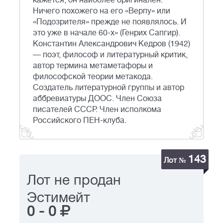
кажется, он наиболее оригинален.
Ничего похожего на его «Верпу» или
«Подозрителя» прежде не появлялось. И
это уже в начале 60-х» (Генрих Сапгир).
Константин Александрович Кедров (1942)
— поэт, философ и литературный критик,
автор термина метаметафоры и
философской теории метакода.
Создатель литературной группы и автор
аббревиатуры ДООС. Член Союза
писателей СССР. Член исполкома
Российского ПЕН-клуба.
143
Лот №
Лот не продан
Эстимейт
0
-
0