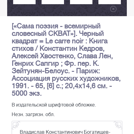
[«Сама поэзия - всемирный
словесный СКВАТ»]. Черный
квадрат = Le carre noir : Книга
стихов / Константин Кедров,
Алексей Хвостенко, Слава Лен,
Генрих Сапгир ; Фр. пер. К.
Зейтунян-Белоус. - Париж:
Ассоциация русских художников,
1991. - 65, [6] c.; 20,4х14,6 см. -
5000 экз.
В издательской шрифтовой обложке.
Незн. загрязн. обл.
Владислав Константинович Богатищев-