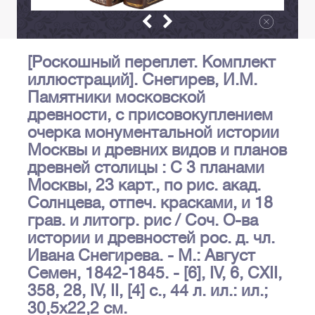
[Роскошный переплет. Комплект
иллюстраций]. Снегирев, И.М.
Памятники московской
древности, с присовокуплением
очерка монументальной истории
Москвы и древних видов и планов
древней столицы : С 3 планами
Москвы, 23 карт., по рис. акад.
Солнцева, отпеч. красками, и 18
грав. и литогр. рис / Соч. О-ва
истории и древностей рос. д. чл.
Ивана Снегирева. - М.: Август
Семен, 1842-1845. - [6], IV, 6, CXII,
358, 28, IV, II, [4] с., 44 л. ил.: ил.;
30,5х22,2 см.