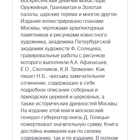
Воскресенский девичий монастыри,
Оружейная, Грановитая и Золотая
палаты, царские терема и многое другое.
Издание иллюстрировано планами
Москвы, чертежами архитектурных
памятников и рисунками известного
художника, академика Петербургской
академии художеств Ф. Солнцева,
гравировальные работы с рисунков
которого выполняли А.А. Афанасьев,
Е.О., Скотников, К.Я. Тромонин. Как
пишет Н.Б., «весьма замечательное
сочинение, содержащее в себе
подробное описание соборных и
приходских церквей и церковных, а
также исторических древностей Москвы.
На издание этой книги московский
генерал-губернатор князь Д. Голицын
пожертвовал значительную сумму. Книга
достойна внимания как по своему
содержанию, так и по изданию. В полном