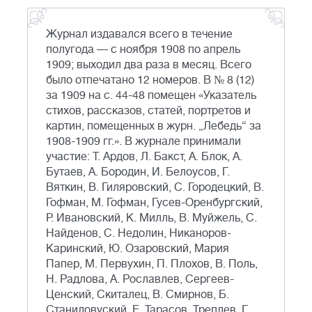
Журнал издавался всего в течение
полугода — с ноября 1908 по апрель
1909; выходил два раза в месяц. Всего
было отпечатано 12 номеров. В № 8 (12)
за 1909 на с. 44-48 помещен «Указатель
стихов, рассказов, статей, портретов и
картин, помещенных в журн. „Лебедь“ за
1908-1909 гг.». В журнале принимали
участие: Т. Ардов, Л. Бакст, А. Блок, А.
Бутаев, А. Бородин, И. Белоусов, Г.
Вяткин, В. Гиляровский, С. Городецкий, В.
Гофман, М. Гофман, Гусев-Оренбургский,
Р. Ивановский, К. Милль, В. Муйжель, С.
Найденов, С. Недолин, Никаноров-
Каринский, Ю. Озаровский, Мария
Папер, М. Первухин, П. Плохов, В. Поль,
Н. Радлова, А. Рославлев, Сергеев-
Ценский, Скиталец, В. Смирнов, Б.
Станиловуский, Е. Тарасов, Треплев, Г.