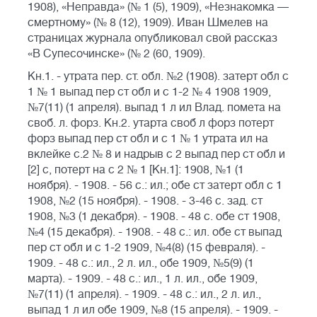
1908), «Неправда» (№ 1 (5), 1909), «Незнакомка —
смертному» (№ 8 (12), 1909). Иван Шмелев на
страницах журнала опубликовал свой рассказ
«В Супесочинске» (№ 2 (60, 1909).
Кн.1. - утрата пер. ст. обл. №2 (1908). затерт обл с
1 № 1 выпад пер ст обл и с 1-2 № 4 1908 1909,
№7(11) (1 апреля). выпад 1 л ил Влад. помета на
своб. л. форз. Кн.2. утарта своб л форз потерт
форз выпад пер ст обл и с 1 № 1 утрата ил на
вклейке с.2 № 8 и надрыв с 2 выпад пер ст обл и
[2] с, потерт на с 2 № 1 [Кн.1]: 1908, №1 (1
ноября). - 1908. - 56 с.: ил.; обе ст затерт обл с 1
1908, №2 (15 ноября). - 1908. - 3-46 с. зад. ст
1908, №3 (1 декабря). - 1908. - 48 с. обе ст 1908,
№4 (15 декабря). - 1908. - 48 с.: ил. обе ст выпад
пер ст обл и с 1-2 1909, №4(8) (15 февраля). -
1909. - 48 с.: ил., 2 л. ил., обе 1909, №5(9) (1
марта). - 1909. - 48 с.: ил., 1 л. ил., обе 1909,
№7(11) (1 апреля). - 1909. - 48 с.: ил., 2 л. ил.,
выпад 1 л ил обе 1909, №8 (15 апреля). - 1909. -