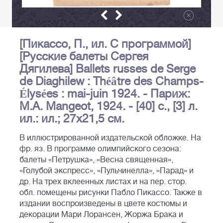
[Пикассо, П., ил. С программой]
[Русские балеты Сергея
Дягилева] Ballets russes de Serge
de Diaghilew : Théâtre des Champs-
Élysées : mai-juin 1924. - Париж:
M.A. Mangeot, 1924. - [40] с., [3] л.
ил.: ил.; 27х21,5 см.
В иллюстрированной издательской обложке. На
фр. яз. В программе олимпийского сезона:
балеты «Петрушка», «Весна священная»,
«Голубой экспресс», «Пульчинелла», «Парад» и
др. На трех вклеенных листах и на пер. стор.
обл. помещены рисунки Пабло Пикассо. Также в
издании воспроизведены в цвете костюмы и
декорации Мари Лорансен, Жоржа Брака и