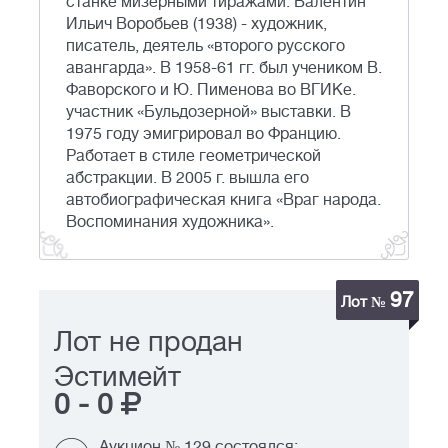
станке мизерными тиражами. Валентин
Ильич Воробьев (1938) - художник,
писатель, деятель «второго русского
авангарда». В 1958-61 гг. был учеником В.
Фаворского и Ю. Пименова во ВГИКе.
участник «Бульдозерной» выставки. В
1975 году эмигрировал во Францию.
Работает в стиле геометрической
абстракции. В 2005 г. вышла его
автобиографическая книга «Враг народа.
Воспоминания художника».
97
Лот №
Лот не продан
Эстимейт
0
-
0
Аукцион № 129 состоялся: