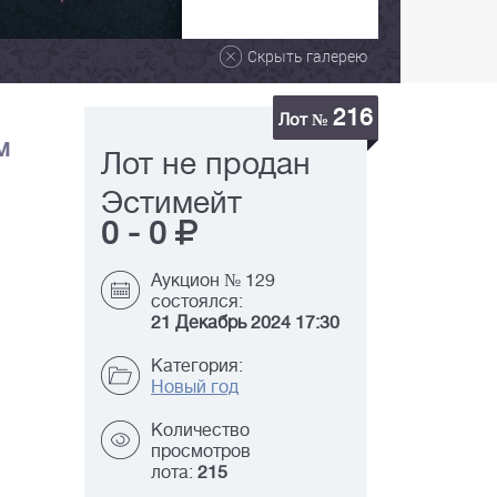
Скрыть галерею
216
Лот №
м
Лот не продан
Эстимейт
0
-
0
Аукцион № 129
состоялся:
21 Декабрь 2024 17:30
Категория:
Новый год
Количество
просмотров
лота:
215