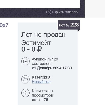
Скрыть галерею
223
10х7
Лот №
Лот не продан
Эстимейт
0
-
0
Аукцион № 129
состоялся:
21 Декабрь 2024 17:30
Категория:
Новый год
Количество
просмотров
лота:
178