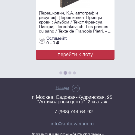
[Терешкович, К.А. автограф и
рисунок]. [Терешкович. Принцы
крови : Альбом / Текст Франсуа
Пиетри]. Terechkovitch. Les princes
du sang / Texte de Francois Pietri. - ...
Эстимейт:
0 - 0
перейти к лоту
Наверх
г. Москва, Садовая-Кудринская, 25
"Антикварный центр", 2-й этаж
+7 (968) 744-64-92
info@anticvarium.ru
Аукционный дом «Антиквариум»