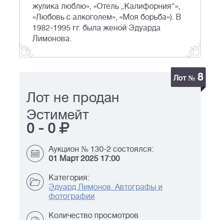
жулика люблю», «Отель „Калифорния“»,
«Любовь с алкоголем», «Моя борьба»). В
1982-1995 гг. была женой Эдуарда
Лимонова.
8
Лот №
Лот не продан
Эстимейт
0
-
0
Аукцион № 130-2 состоялся:
01 Март 2025 17:00
Категория:
Эдуард Лимонов. Автографы и
фотографии
Количество просмотров