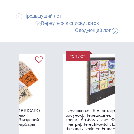
Предыдущий лот
Вернуться к списку лотов
Следующий лот
ADO
[Терешкович, К.А. автограф и
рисунок]. [Терешкович. Принцы
ний
крови : Альбом / Текст Франсуа
ы
Пиетри]. Terechkovitch. Les princes
du sang / Texte de Francois Pietri. - ...