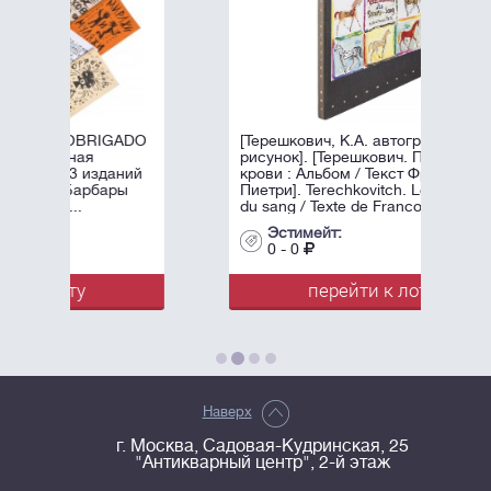
[Терешкович, К.А. автограф и
рисунок]. [Терешкович. Принцы
крови : Альбом / Текст Франсуа
Пиетри]. Terechkovitch. Les princes
du sang / Texte de Francois Pietri. - ...
Эстимейт:
0 - 0
перейти к лоту
Наверх
г. Москва, Садовая-Кудринская, 25
"Антикварный центр", 2-й этаж