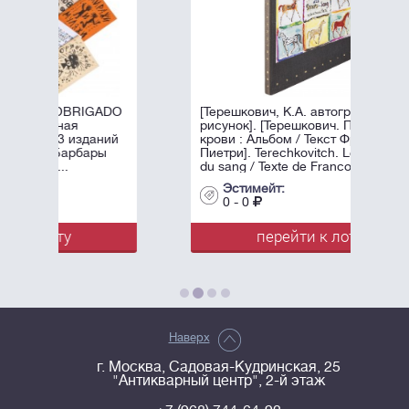
ADO
[Терешкович, К.А. автограф и
рисунок]. [Терешкович. Принцы
ний
крови : Альбом / Текст Франсуа
ы
Пиетри]. Terechkovitch. Les princes
du sang / Texte de Francois Pietri. - ...
Эстимейт:
0 - 0
перейти к лоту
Наверх
г. Москва, Садовая-Кудринская, 25
"Антикварный центр", 2-й этаж