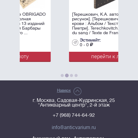
IGADO
[Терешкович, К.А. автограф и
рисунок]. [Терешкович. Принцы
даний
крови : Альбом / Текст Франсуа
ары
Пиетри]. Terechkovitch. Les princes
du sang / Texte de Francois Pietri. - ...
Эстимейт:
0 - 0
перейти к лоту
Наверх
г. Москва, Садовая-Кудринская, 25
"Антикварный центр", 2-й этаж
+7 (968) 744-64-92
info@anticvarium.ru