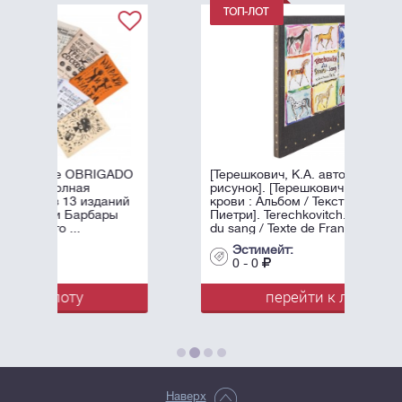
ADO
[Терешкович, К.А. автограф и
рисунок]. [Терешкович. Принцы
ний
крови : Альбом / Текст Франсуа
ы
Пиетри]. Terechkovitch. Les princes
du sang / Texte de Francois Pietri. - ...
Эстимейт:
0 - 0
перейти к лоту
Наверх