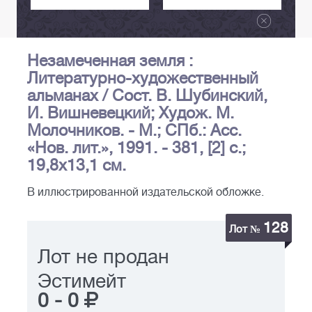
Незамеченная земля :
Литературно-художественный
альманах / Сост. В. Шубинский,
И. Вишневецкий; Худож. М.
Молочников. - М.; СПб.: Асс.
«Нов. лит.», 1991. - 381, [2] с.;
19,8х13,1 см.
В иллюстрированной издательской обложке.
128
Лот №
Лот не продан
Эстимейт
0
-
0