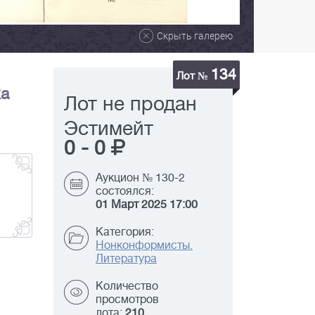
Скрыть галерею
134
Лот №
ха
Лот не продан
Эстимейт
0
-
0
Аукцион № 130-2
состоялся:
01 Март 2025 17:00
Категория:
Нонконформисты.
Литература
Количество
просмотров
лота:
210