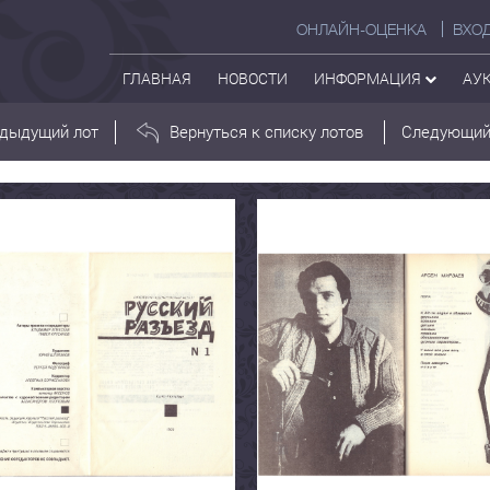
ОНЛАЙН-ОЦЕНКА
ВХО
ГЛАВНАЯ
НОВОСТИ
ИНФОРМАЦИЯ
АУ
дыдущий лот
Вернуться к списку лотов
Следующий