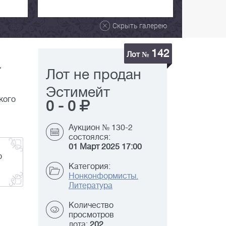
Скрыть галерею
142
Лот №
-
Лот не продан
Эстимейт
кого
0
-
0
Аукцион № 130-2
состоялся:
01 Март 2025 17:00
о
Категория:
Нонконформисты.
Литература
Количество
просмотров
лота:
202