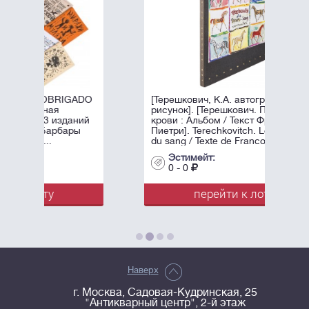
[Терешкович, К.А. автограф и
рисунок]. [Терешкович. Принцы
крови : Альбом / Текст Франсуа
Пиетри]. Terechkovitch. Les princes
du sang / Texte de Francois Pietri. - ...
Эстимейт:
0 - 0
перейти к лоту
Наверх
г. Москва, Садовая-Кудринская, 25
"Антикварный центр", 2-й этаж