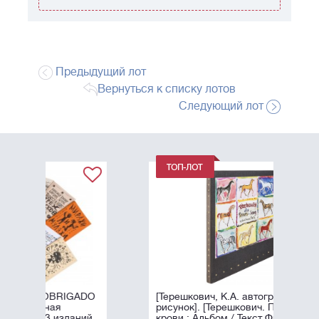
Предыдущий лот
Вернуться к списку лотов
Следующий лот
ADO
[Терешкович, К.А. автограф и
рисунок]. [Терешкович. Принцы
ний
крови : Альбом / Текст Франсуа