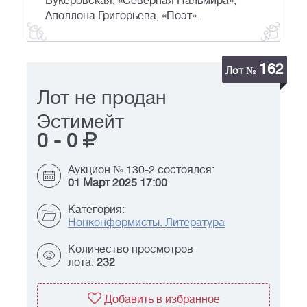
Букеровская, «Северная Пальмира»,
Аполлона Григорьева, «Поэт».
162
Лот №
Лот не продан
Эстимейт
0
-
0
Аукцион № 130-2 состоялся:
01 Март 2025 17:00
Категория:
Нонконформисты. Литература
Количество просмотров
лота:
232
Добавить в избранное