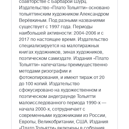
соавторстве с Барбарой Шурц.
Издательство «Плато Тольятти» основано
тольяттинским художником Александром
Верёвкиным. Под разными названиями
существует с 1997 года. Периоды
наибольшей активности: 2004-2006 и с
2017 по настоящее время. Издательство
специализируется на малотиражных
книгах художников, зинах художников,
поэтическом самиздате. Издания «Плато
Тольятти» напечатаны преимущественно
методами ризографии и
фотокопирования, и имеют тираж от 20
до 100 копий. Издательство
сфокусировано на художественном и
поэтическом андеграунде Тольятти
малоисследованного периода 1990-х —
начала 2000-х, сотрудничает с
современными художниками из России,
Европы, Великобритании, США. Издания
«Плато Тольятти» включены в собрания