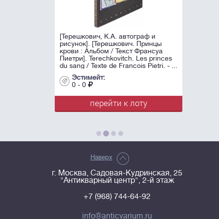
[Терешкович, К.А. автограф и
рисунок]. [Терешкович. Принцы
крови : Альбом / Текст Франсуа
Пиетри]. Terechkovitch. Les princes
du sang / Texte de Francois Pietri. - ...
Эстимейт:
0 - 0
перейти к лоту
Наверх
г. Москва, Садовая-Кудринская, 25
"Антикварный центр", 2-й этаж
+7 (968) 744-64-92
info@anticvarium.ru