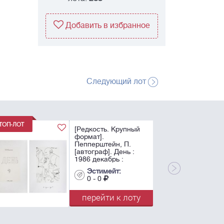
Добавить в избранное
Следующий лот
[Редкость. Крупный
формат].
Пепперштейн, П.
[автограф]. День :
1986 декабрь :
[Альбом]. - [Тоскана:
Эстимейт:
Stamperia Carini],
0 - 0
2012. - 17 л. ил.;
57,4х41 см. - 49+25
перейти к лоту
нум. экз. ...