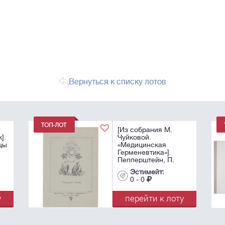
Вернуться к списку лотов
[Из собрания М.
].
Чуйковой.
цы
«Медицинская
Герменевтика»].
Пепперштейн, П.
«Солнцеликий
Эстимейт:
Снеговик» (Открытка
0 - 0
ко дню рождения).
Тонированная ...
у
перейти к лоту