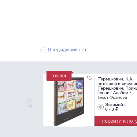
Предыдущий лот
[Терешкович, К.А.
автограф и рисунок
[Терешкович. Прин
крови : Альбом /
Текст Франсуа
Пиетри].
Эстимейт:
Terechkovitch. Les
0 - 0
princes du sang /
Texte de Francois
перейти к лот
Pietri. - ...