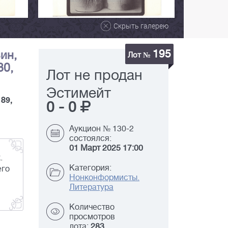
Скрыть галерею
195
ин,
Лот №
80,
Лот не продан
Эстимейт
189,
0
-
0
Аукцион № 130-2
состоялся:
01 Март 2025 17:00
.
Категория:
его
Нонконформисты.
Литература
Количество
просмотров
лота:
283