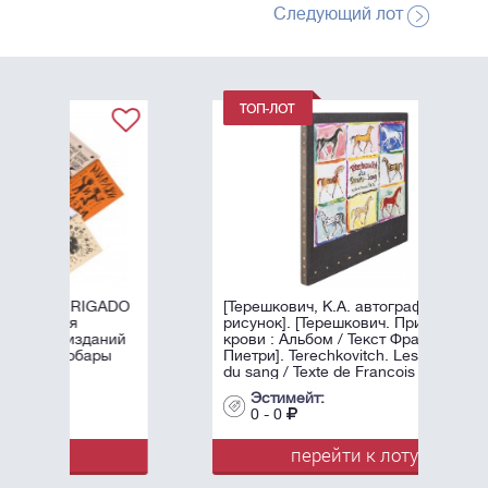
Следующий лот
ADO
[Терешкович, К.А. автограф и
рисунок]. [Терешкович. Принцы
ий
крови : Альбом / Текст Франсуа
ы
Пиетри]. Terechkovitch. Les princes
du sang / Texte de Francois Pietri. - ...
Эстимейт:
0 - 0
перейти к лоту