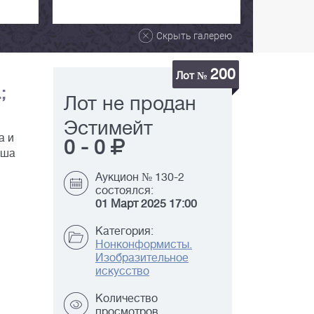
Скрыть галерею
200
Лот №
;
Лот не продан
Эстимейт
а и
0
-
0
аша
Аукцион № 130-2
состоялся:
01 Март 2025 17:00
Категория:
Нонконформисты.
Изобразительное
искусство
Количество
просмотров