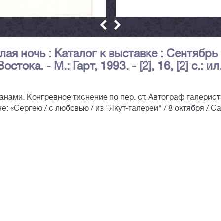
лая ночь : Каталог к выставке : Сентябрь
тока. - М.: Гарт, 1993. - [2], 16, [2] с.: ил.
нами. Конгревное тиснение по пер. ст. Автограф галерист
: «Сергею / с любовью / из "Якут-галереи" / 8 октября / С