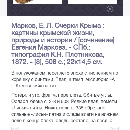
Марков, Е. Л. Очерки Крыма :
картины крымской жизни,
природы и истории / [сочинение]
Евгения Маркова. - СПб.:
типография К.Н. Плотникова,
1872. - [8], 508 с.; 22х14,5 см.
В полукожаном переплете эпохи с тиснением по
корешку с бинтами. Влад. штемп. экслибрис «А.
Г. Комовский» на тит. л.
Потерт. и утр. фрагм. переплета. Сбитые углы.
Ослабл. блока с. 2-3 и 508. Редкие влад. пометы.
«Лисьи» пятна. Нижн. поле с. 385 обрезано,
сильные «лисьи» пятна и следы влаги на нижнем
поле в конце блока, следы реставр. на посл. с.