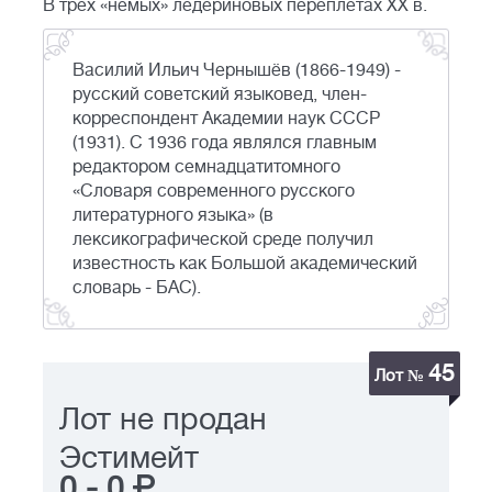
В трех «немых» ледериновых переплетах ХХ в.
Василий Ильич Чернышёв (1866-1949) -
русский советский языковед, член-
корреспондент Академии наук СССР
(1931). С 1936 года являлся главным
редактором семнадцатитомного
«Словаря современного русского
литературного языка» (в
лексикографической среде получил
известность как Большой академический
словарь - БАС).
45
Лот №
Лот не продан
Эстимейт
0
-
0