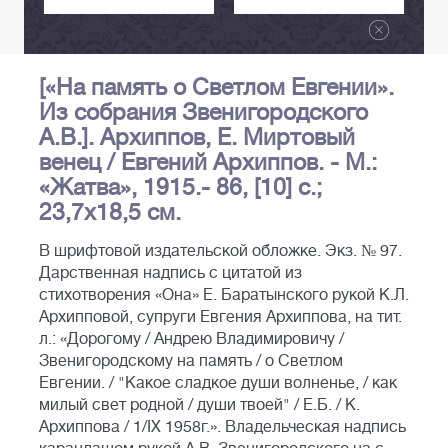
[«На память о Светлом Евгении».
Из собрания Звенигородского
А.В.]. Архиппов, Е. Миртовый
венец / Евгений Архиппов. - М.:
«Жатва», 1915.- 86, [10] с.;
23,7х18,5 см.
В шрифтовой издательской обложке. Экз. № 97.
Дарственная надпись с цитатой из
стихотворения «Она» Е. Баратынского рукой К.Л.
Архипповой, супруги Евгения Архиппова, на тит.
л.: «Дорогому / Андрею Владимировичу /
Звенигородскому на память / о Светлом
Евгении. / "Какое сладкое души волненье, / как
милый свет родной / души твоей" / Е.Б. / К.
Архиппова / 1/IX 1958г.». Владельческая надпись