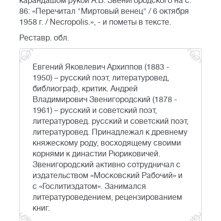
карандашом рукой А.В. Звенигородского на с.
86: «Перечитал "Миртовый венец" / 6 октября
1958 г. / Necropolis.», - и пометы в тексте.
Реставр. обл.
Евгений Яковлевич Архиппов (1883 -
1950) – русский поэт, литературовед,
библиограф, критик. Андрей
Владимирович Звенигородский (1878 -
1961) – русский и советский поэт,
литературовед. русский и советский поэт,
литературовед. Принадлежал к древнему
княжескому роду, восходящему своими
корнями к династии Рюриковичей.
Звенигородский активно сотрудничал с
издательством «Московский Рабочий» и
с «Гослитиздатом». Занимался
литературоведением, рецензированием
книг.