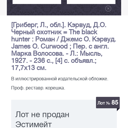
[Гриберг, Л., обл.]. Кэрвуд, Д.О.
Черный охотник = The black
hunter : Роман / Джемс О. Кэрвуд.
James O. Curwood ; Пер. с англ.
Марка Волосова. - Л.: Мысль,
1927. - 236 с., [4] с. объявл.;
17,7х13 см.
В иллюстрированной издательской обложке.
Проф. реставр. корешка.
85
Лот №
Лот не продан
Эстимейт