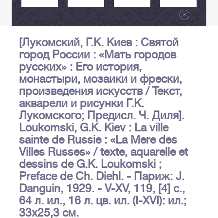
[Лукомский, Г.К. Киев : Святой
город России : «Мать городов
русских» : Его история,
монастыри, мозаики и фрески,
произведения искусств / Текст,
акварели и рисунки Г.K.
Лукомского; Предисл. Ч. Диля].
Loukomski, G.K. Kiev : La ville
sainte de Russie : «La Mere des
Villes Russes» / texte, aquarelle et
dessins de G.K. Loukomski ;
Preface de Ch. Diehl. - Париж: J.
Danguin, 1929. - V-XV, 119, [4] с.,
64 л. ил., 16 л. цв. ил. (I-XVI): ил.;
33х25,3 см.