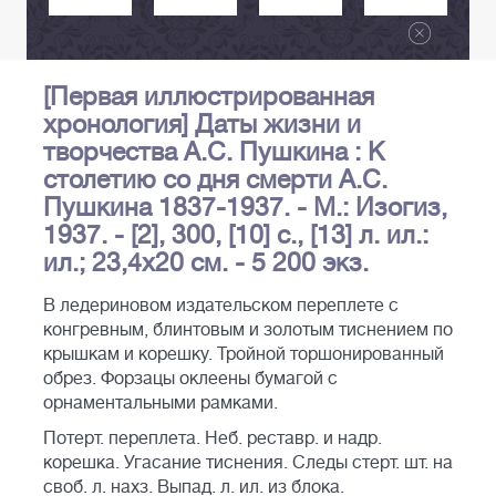
[Первая иллюстрированная
хронология] Даты жизни и
творчества А.С. Пушкина : К
столетию со дня смерти А.С.
Пушкина 1837-1937. - М.: Изогиз,
1937. - [2], 300, [10] с., [13] л. ил.:
ил.; 23,4х20 см. - 5 200 экз.
В ледериновом издательском переплете с
конгревным, блинтовым и золотым тиснением по
крышкам и корешку. Тройной торшонированный
обрез. Форзацы оклеены бумагой с
орнаментальными рамками.
Потерт. переплета. Неб. реставр. и надр.
корешка. Угасание тиснения. Следы стерт. шт. на
своб. л. нахз. Выпад. л. ил. из блока.