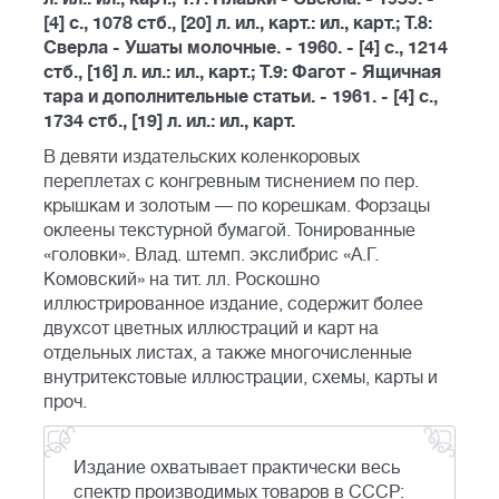
[4] с., 1078 стб., [20] л. ил., карт.: ил., карт.; Т.8:
Сверла - Ушаты молочные. - 1960. - [4] с., 1214
стб., [16] л. ил.: ил., карт.; Т.9: Фагот - Ящичная
тара и дополнительные статьи. - 1961. - [4] с.,
1734 стб., [19] л. ил.: ил., карт.
В девяти издательских коленкоровых
переплетах с конгревным тиснением по пер.
крышкам и золотым — по корешкам. Форзацы
оклеены текстурной бумагой. Тонированные
«головки». Влад. штемп. экслибрис «А.Г.
Комовский» на тит. лл. Роскошно
иллюстрированное издание, содержит более
двухсот цветных иллюстраций и карт на
отдельных листах, а также многочисленные
внутритекстовые иллюстрации, схемы, карты и
проч.
Издание охватывает практически весь
спектр производимых товаров в СССР: