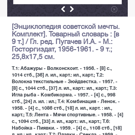
[Энциклопедия советской мечты.
Комплект]. Товарный словарь : [в
9 т.] / Гл. ред. Пугачев И.А. - М.:
Госторгиздат, 1956-1961. - 9 т.;
25,8х17,5 см.
Т.1: Абажуры - Волконскоит. - 1956. - [8] с.,
1014 стб., [36] л. ил., карт.: ил., карт.; Т.2:
Волокна текстильные - Зюйдвестка. - 1957. -
[8] с., 1044 стб., [37] л. ил., карт.: ил., карт.; Т.3:
Игла рыба - Комбикорма. - 1957. - [4] с., 998
стб., [24] л. ил. : ил.; Т.4: Комбинация - Ленок. -
1958. - [4] с., 1086 стб., [18] л. ил., карт. : ил.,
карт.; Т.5: Лента - Мячи спортивные. - 1958. - [4]
с., 1094 стб., [33] л. ил., карт.: ил., карт.; Т.6:
Набойка - Пиявки. - 1959. - [4] с., 1108 стб., [18]
л. ил.: ил., карт.; Т.7: Плавки - Свекла. - 1959. -