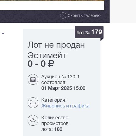
Скрыть галерею
179
 -
Лот №
Лот не продан
Эстимейт
0
-
0
Аукцион № 130-1
состоялся:
01 Март 2025 15:00
Категория:
Живопись и графика
Количество
просмотров
лота:
186