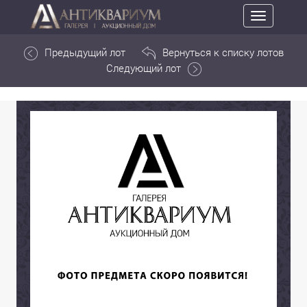
Toggle
navigation
Предыдущий лот
Вернуться к списку лотов
Следующий лот