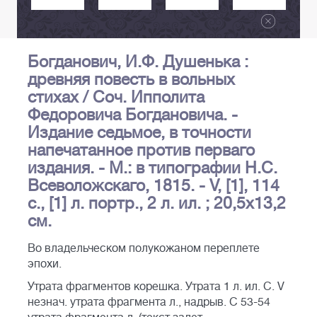
Богданович, И.Ф. Душенька :
древняя повесть в вольных
стихах / Соч. Ипполита
Федоровича Богдановича. -
Издание седьмое, в точности
напечатанное против перваго
издания. - М.: в типографии Н.С.
Всеволожскаго, 1815. - V, [1], 114
с., [1] л. портр., 2 л. ил. ; 20,5х13,2
см.
Во владельческом полукожаном переплете
эпохи.
Утрата фрагментов корешка. Утрата 1 л. ил. С. V
незнач. утрата фрагмента л., надрыв. С 53-54