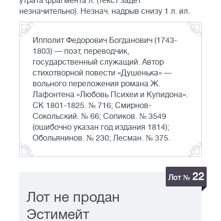
утрата фрагмента л. (текст задет
незначительно). Незнач. надрыв снизу 1 л. ил.
Ипполит Федорович Богданович (1743-
1803) — поэт, переводчик,
государственный служащий. Автор
стихотворной повести «Душенька» —
вольного переложения романа Ж.
Лафонтена «Любовь Психеи и Купидона».
СК 1801-1825. № 716; Cмирнов-
Сокольский. № 66; Сопиков. № 3549
(ошибочно указан год издания 1814);
Обольянинов. № 230; Лесман. № 375.
22
Лот №
Лот не продан
Эстимейт