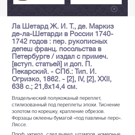
Ла Шетард Ж. И. Т., де. Маркиз
де-ла-Шетарди в России 1740-
1742 годов : пер. рукописных
депеш франц. посольства в
Петербурге / издал с примеч.
[вступ. статьей] и доп. П.
Пекарский. - СПб.: Тип. И.
Огризко, 1862. - [2], IV, [2], XXII,
638 с.; 21,8х14,4 см.
Владельческий полукожаный переплет,
стилизованный под переплеты эпохи. Тиснение
золотом по корешку, крапление обрезов.
Форзацы оклеены бумагой «под павлинье перо».
Ляссе.
Проф. укрепл., след вывед. штампов, номерные