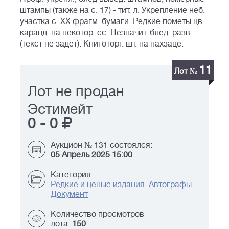
штампы (также на с. 17) - тит. л. Укрепление неб.
участка с. XX фрагм. бумаги. Редкие пометы цв.
каранд. на некотор. сс. Незначит. блед. разв.
(текст не задет). Книготорг. шт. на нахзаце.
11
Лот №
Лот не продан
Эстимейт
0
-
0
Аукцион № 131 состоялся:
05 Апрель 2025 15:00
Категория:
Редкие и ценые издания. Автографы.
Документ
Количество просмотров
лота:
150