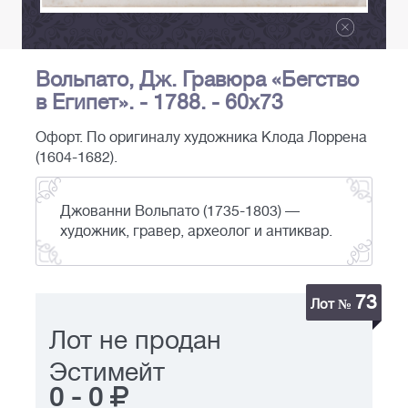
Вольпато, Дж. Гравюра «Бегство
в Египет». - 1788. - 60х73
Офорт. По оригиналу художника Клода Лоррена
(1604-1682).
Джованни Вольпато (1735-1803) —
художник, гравер, археолог и антиквар.
73
Лот №
Лот не продан
Эстимейт
0
-
0