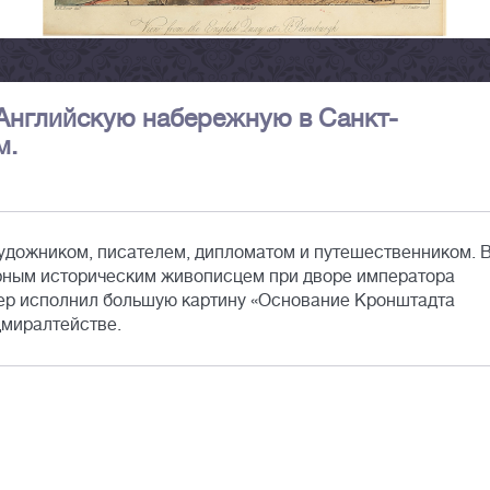
 Английскую набережную в Санкт-
м.
художником, писателем, дипломатом и путешественником. 
орным историческим живописцем при дворе императора
тер исполнил большую картину «Основание Кронштадта
дмиралтействе.