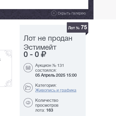
Скрыть галерею
75
Лот №
Лот не продан
Эстимейт
0
-
0
В
Аукцион № 131
состоялся:
05 Апрель 2025 15:00
Категория:
Живопись и графика
Количество
просмотров
лота:
163