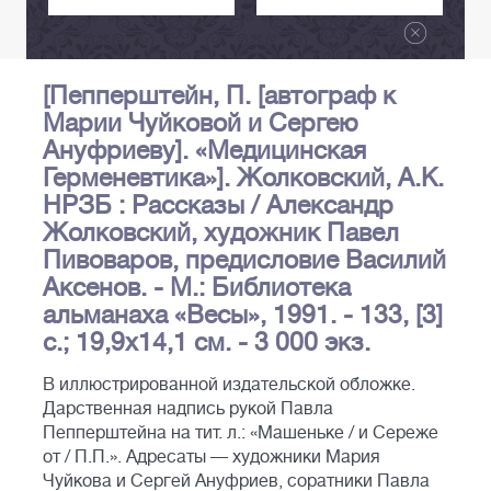
[Пепперштейн, П. [автограф к
Марии Чуйковой и Сергею
Ануфриеву]. «Медицинская
Герменевтика»]. Жолковский, А.К.
НРЗБ : Рассказы / Александр
Жолковский, художник Павел
Пивоваров, предисловие Василий
Аксенов. - М.: Библиотека
альманаха «Весы», 1991. - 133, [3]
с.; 19,9х14,1 см. - 3 000 экз.
В иллюстрированной издательской обложке.
Дарственная надпись рукой Павла
Пепперштейна на тит. л.: «Машеньке / и Сереже
от / П.П.». Адресаты — художники Мария
Чуйкова и Сергей Ануфриев, соратники Павла