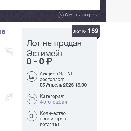
Скрыть галерею
169
ре
Лот №
Лот не продан
Эстимейт
0
-
0
Аукцион № 131
состоялся:
05 Апрель 2025 15:00
Категория:
Фотографии
Количество
просмотров
лота:
151