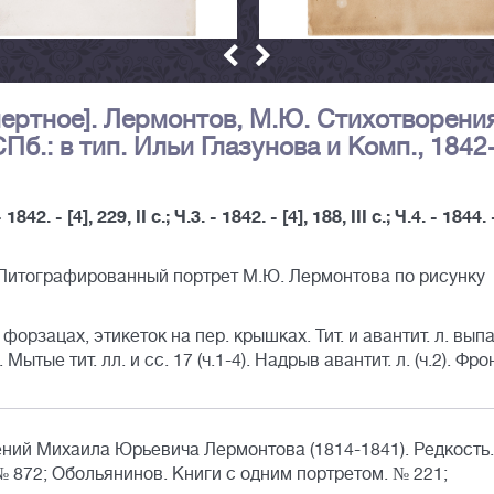
ертное]. Лермонтов, М.Ю. Стихотворения 
 СПб.: в тип. Ильи Глазунова и Комп., 1842
 1842. - [4], 229, II с.; Ч.3. - 1842. - [4], 188, III с.; Ч.4. - 1844. 
 Литографированный портрет М.Ю. Лермонтова по рисунку
 форзацах, этикеток на пер. крышках. Тит. и авантит. л. выпа
. Мытые тит. лл. и сс. 17 (ч.1-4). Надрыв авантит. л. (ч.2). Фрон
ний Михаила Юрьевича Лермонтова (1814-1841). Редкость.
 872; Обольянинов. Книги с одним портретом. № 221;