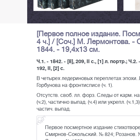
[Первое полное издание. Посм
4 ч.] / [Соч.] М. Лермонтова. -
1844. - 19,4х13 см.
Ч.1. - 1842. - [8], 209, II с., [1] л. портр.; Ч.2. -
192, II, [2] с.
В четырех ледериновых переплетах эпохи.
Горбунова на фронтисписе (ч. 1).
Отсутств. своб. лл. форз. Следы от карм. на
(ч.2), частично выпад. (ч.4) или укрепл. (ч.1,3)
частич. выпад.
Первое посмертное издание стихотворе
Смирнов-Сокольский. № 824; Розанов. №