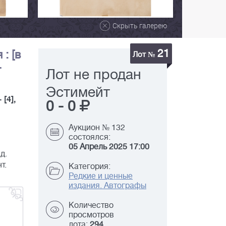
Скрыть галерею
21
: [в
Лот №
-
Лот не продан
Эстимейт
- [4],
0
-
0
Аукцион № 132
состоялся:
05 Апрель 2025 17:00
д.
т.
Категория:
Редкие и ценные
издания. Автографы
Количество
просмотров
лота:
294