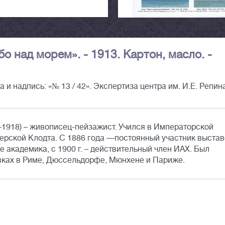
о над морем». - 1913. Картон, масло. -
 и надпись: «№ 13 / 42». Экспертиза центра им. И.Е. Репин
1918) – живописец-пейзажист. Учился в Императорской
терской Клодта. С 1886 года —постоянный участник выстав
е академика, с 1900 г. – действительный член ИАХ. Был
ках в Риме, Дюссельдорфе, Мюнхене и Париже.