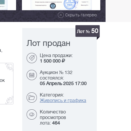
Скрыть галерею
50
Лот №
Лот продан
а,
Цена продажи:
1 500 000
Аукцион № 132
состоялся:
ок
05 Апрель 2025 17:00
Категория:
Живопись и графика
Количество
просмотров
лота:
464