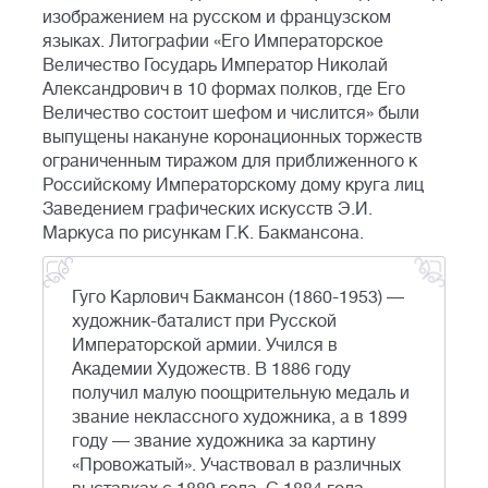
изображением на русском и французском
языках. Литографии «Его Императорское
Величество Государь Император Николай
Александрович в 10 формах полков, где Его
Величество состоит шефом и числится» были
выпущены накануне коронационных торжеств
ограниченным тиражом для приближенного к
Российскому Императорскому дому круга лиц
Заведением графических искусств Э.И.
Маркуса по рисункам Г.К. Бакмансона.
Гуго Карлович Бакмансон (1860-1953) —
художник-баталист при Русской
Императорской армии. Учился в
Академии Художеств. В 1886 году
получил малую поощрительную медаль и
звание неклассного художника, а в 1899
году — звание художника за картину
«Провожатый». Участвовал в различных