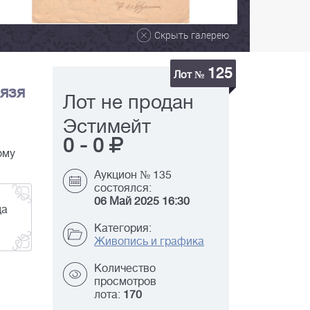
Скрыть галерею
125
Лот №
язя
Лот не продан
Эстимейт
0
-
0
ому
Аукцион № 135
состоялся:
06 Май 2025 16:30
да
Категория:
Живопись и графика
Количество
просмотров
лота:
170