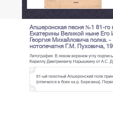
Апшеронская песня №1 81-го
Екатерины Великой ныне Его 
Георгия Михайловича полка. -
нотопечатня Г.М. Пуховича, 19
Литография. В левом верхнем углу подпись
Кириллу Дмитриевичу Нарышкину от А.С. Д
81-ый пехотный Апшеронский полк прини
(отличился в боях на р. Березина), Пер